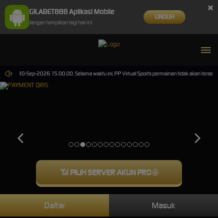
×
GILABET888 Aplikasi Mobile
UNDUH
Jangan tampilkan lagi hari ini
ampai 30-Sep-2026 15.00.00. Selama waktu ini, PP Virtual Sports permainan tidak akan tersedi
📶
PILIH SERVER AKUN PRO
🌐
Daftar
Masuk