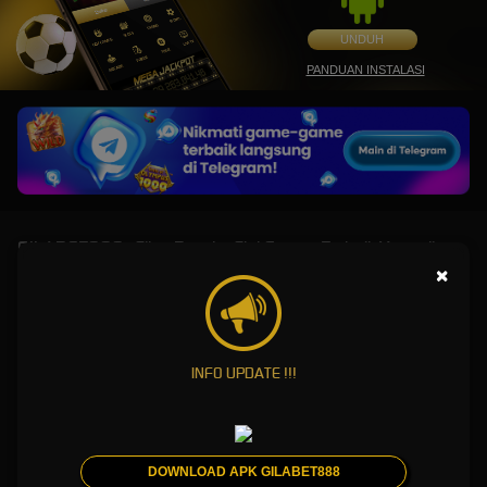
UNDUH
PANDUAN INSTALASI
GILABET888 : Situs Bandar Slot Games Terbaik Yang di
Sukai Anak Muda
×
GILABET888
hadir sebagai situs bandar slot games terbaik yang menjadi pilihan favorit
para pecinta permainan online, khususnya kalangan anak muda yang mencari hiburan
seru dan peluang kemenangan menarik. Dengan koleksi permainan slot yang lengkap dari
INFO UPDATE !!!
berbagai provider ternama, GILABET888 menawarkan pengalaman bermain yang
modern, aman, dan mudah diakses kapan saja. Setiap permainan dirancang dengan
tampilan grafis berkualitas tinggi, fitur bonus yang melimpah, serta peluang jackpot yang
menggiurkan sehingga mampu memberikan sensasi bermain yang lebih menyenangkan.
DOWNLOAD APK GILABET888
Sebagai platform yang mengutamakan kenyamanan pengguna, GILABET888