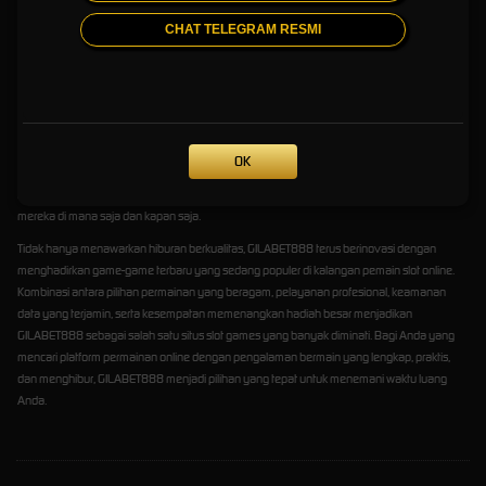
menyediakan sistem transaksi yang cepat dan praktis, baik untuk deposit maupun
CHAT TELEGRAM RESMI
penarikan dana. Dukungan berbagai metode pembayaran memudahkan setiap pemain
dalam melakukan transaksi tanpa kendala. Selain itu, layanan pelanggan yang siap
membantu selama 24 jam menjadi nilai tambah yang membuat para member merasa
lebih aman dan nyaman saat bermain.
GILABET888 juga dikenal karena menghadirkan berbagai promo menarik, bonus harian,
cashback, serta event spesial yang dapat meningkatkan peluang keuntungan bagi para
OK
pemain. Dengan antarmuka yang ramah pengguna dan kompatibel di berbagai perangkat,
mulai dari smartphone hingga komputer, setiap pemain dapat menikmati permainan favorit
mereka di mana saja dan kapan saja.
Tidak hanya menawarkan hiburan berkualitas, GILABET888 terus berinovasi dengan
menghadirkan game-game terbaru yang sedang populer di kalangan pemain slot online.
Kombinasi antara pilihan permainan yang beragam, pelayanan profesional, keamanan
data yang terjamin, serta kesempatan memenangkan hadiah besar menjadikan
GILABET888 sebagai salah satu situs slot games yang banyak diminati. Bagi Anda yang
mencari platform permainan online dengan pengalaman bermain yang lengkap, praktis,
dan menghibur, GILABET888 menjadi pilihan yang tepat untuk menemani waktu luang
Anda.