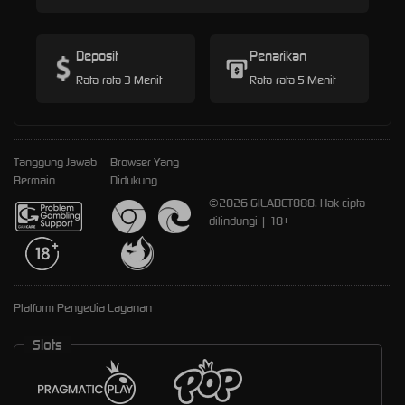
Deposit
Penarikan
Rata-rata 3 Menit
Rata-rata 5 Menit
Tanggung Jawab
Browser Yang
Bermain
Didukung
©2026 GILABET888. Hak cipta
dilindungi | 18+
Platform Penyedia Layanan
Slots