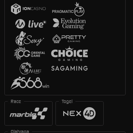
Race
Togel
Olahraga