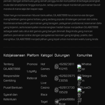
pemain. Dengan antarmuka yang ramah pengguna dan kompatibel di berbagai perangkat,
mulai dari smartphone hingga komputer, setiap pemain dapat menikmati permainan favorit
mereka di mana saja dan kapan saja.
Tidak hanya menawarkan hiburan berkualitas, GILABET888 terus berinovasi dengan
menghadirkan game-game terbaru yang sedang populer di kalangan pemain slot online.
Kombinasi antara pilihan permainan yang beragam, pelayanan profesional, keamanan data
yang terjamin, serta kesempatan memenangkan hadiah besar menjadikan GILABET888
sebagai salah satu situs slot games yang banyak diminati. Bagi Anda yang mencari
platform permainan online dengan pengalaman bermain yang lengkap, praktis, dan
menghibur, GILABET888 menjadi pilihan yang tepat untuk menemani waktu luang Anda.
Kebijaksanaan
Platform
Kategori
Dukungan
Komunitas
Tentang
Promosi
Hot
+62823811
Whatsa
GILABET888
Games
41245
pp
Loyalty
Responsible
Slots
+62822875
Telegra
Referral
Gambling
33056
m
Live
Pusat Bantuan
Casino
+62813730
LiveCh
19528
at
Syarat dan
Race
Ketentuan
gilabet888o
Togel
fficial