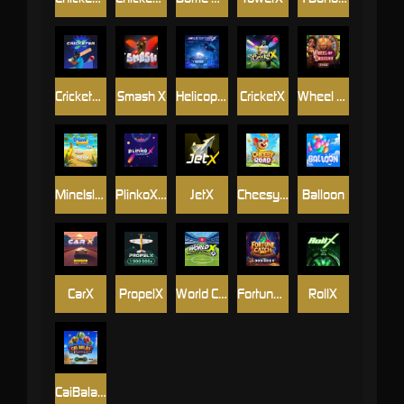
CricketerX
Smash X
HelicopterX
CricketX
Wheel Of Destiny
MineIsland
PlinkoXClassic
JetX
Cheesy Road
Balloon
CarX
PropelX
World Champion X
Fortune Catch
RollX
CaiBalaoCappadocia