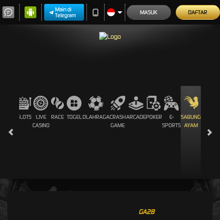
Main di
MASUK
DAFTAR
Telegram
HOT
SLOTS
LIVE
RACE
TOGEL
OLAHRAGA
CRASH
ARCADE
POKER
E-
SABUNG
PROMOS
GAMES
CASINO
GAME
SPORTS
AYAM
GA28