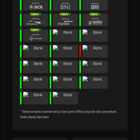
* Selama bank maintenance dan bank offline deposit dan penarikan
tidak dapat diproses