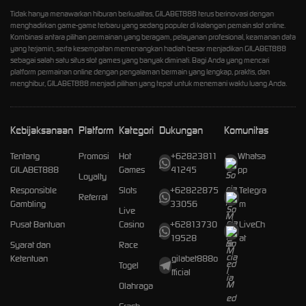
Tidak hanya menawarkan hiburan berkualitas, GILABET888 terus berinovasi dengan
menghadirkan game-game terbaru yang sedang populer di kalangan pemain slot online.
Kombinasi antara pilihan permainan yang beragam, pelayanan profesional, keamanan data
yang terjamin, serta kesempatan memenangkan hadiah besar menjadikan GILABET888
sebagai salah satu situs slot games yang banyak diminati. Bagi Anda yang mencari
platform permainan online dengan pengalaman bermain yang lengkap, praktis, dan
menghibur, GILABET888 menjadi pilihan yang tepat untuk menemani waktu luang Anda.
Kebijaksanaan
Platform
Kategori
Dukungan
Komunitas
Tentang
Promosi
Hot
+62823811
Whatsa
GILABET888
Games
41245
pp
Loyalty
Responsible
Slots
+62822875
Telegra
Referral
Gambling
33056
m
Live
Pusat Bantuan
Casino
+62813730
LiveCh
19528
at
Syarat dan
Race
Ketentuan
gilabet888o
Togel
fficial
Olahraga