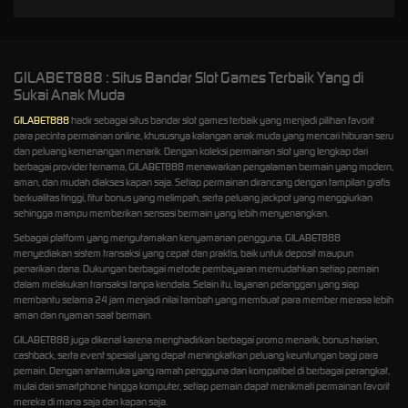
GILABET888 : Situs Bandar Slot Games Terbaik Yang di
Sukai Anak Muda
GILABET888
hadir sebagai situs bandar slot games terbaik yang menjadi pilihan favorit
para pecinta permainan online, khususnya kalangan anak muda yang mencari hiburan seru
dan peluang kemenangan menarik. Dengan koleksi permainan slot yang lengkap dari
berbagai provider ternama, GILABET888 menawarkan pengalaman bermain yang modern,
aman, dan mudah diakses kapan saja. Setiap permainan dirancang dengan tampilan grafis
berkualitas tinggi, fitur bonus yang melimpah, serta peluang jackpot yang menggiurkan
sehingga mampu memberikan sensasi bermain yang lebih menyenangkan.
Sebagai platform yang mengutamakan kenyamanan pengguna, GILABET888
menyediakan sistem transaksi yang cepat dan praktis, baik untuk deposit maupun
penarikan dana. Dukungan berbagai metode pembayaran memudahkan setiap pemain
dalam melakukan transaksi tanpa kendala. Selain itu, layanan pelanggan yang siap
membantu selama 24 jam menjadi nilai tambah yang membuat para member merasa lebih
aman dan nyaman saat bermain.
GILABET888 juga dikenal karena menghadirkan berbagai promo menarik, bonus harian,
cashback, serta event spesial yang dapat meningkatkan peluang keuntungan bagi para
pemain. Dengan antarmuka yang ramah pengguna dan kompatibel di berbagai perangkat,
mulai dari smartphone hingga komputer, setiap pemain dapat menikmati permainan favorit
mereka di mana saja dan kapan saja.