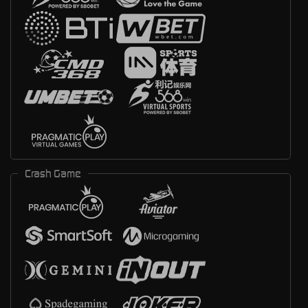
Crash Game