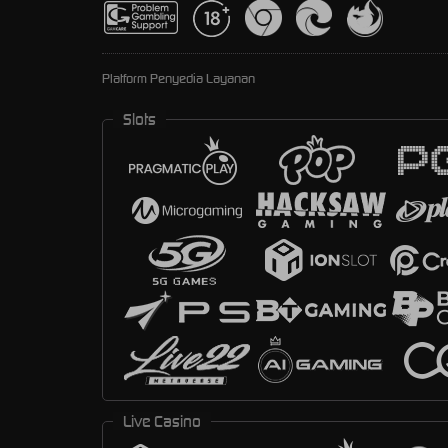
Platform Penyedia Layanan
Slots
Live Casino