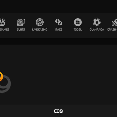
 GAMES
SLOTS
LIVE CASINO
RACE
TOGEL
OLAHRAGA
CRASH
CQ9