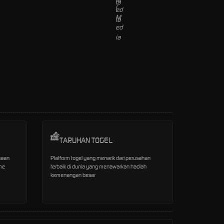
TARUHAN TOGEL
haan
Platform togel yang menarik dari perusahan
ame
terbaik di dunia yang menawarkan hadiah
kemenangan besar