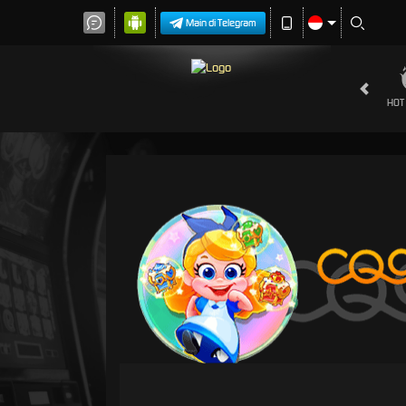
Main di Telegram
HOT