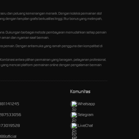
an seru dan peluang kemenangan menarik. Dengan koleksi permainan slot
engan tampilan grafis berkualitas tinggi, fitur bonus yang melimpah,
 dana. Dukungan berbagai metode pembayaran memudahkan setiap pemain
ih aman dan nyaman saat bermain.
para pemain. Dengan antarmuka yang ramah pengguna dan kompatibel di
Kombinasi antara pilihan permainan yang beragam, pelayanan profesional,
a yang mencari platform permainan online dengan pengalaman bermain
Komunitas
381141245
Whatsapp
287533056
Telegram
373019528
LiveChat
88official