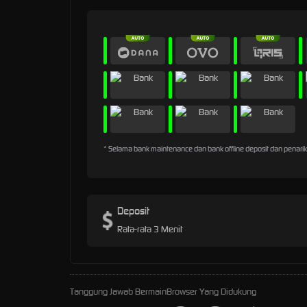
* Selama bank maintenance dan bank offline deposit dan penarik
Deposit
Rata-rata 3 Menit
Tanggung Jawab Bermain
Browser Yang Didukung