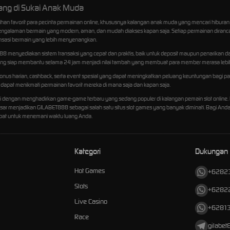
ang di Sukai Anak Muda
pilihan favorit para pecinta permainan online, khususnya kalangan anak muda yang mencari hibur
alaman bermain yang modern, aman, dan mudah diakses kapan saja. Setiap permainan dirancang d
nsasi bermain yang lebih menyenangkan.
menyediakan sistem transaksi yang cepat dan praktis, baik untuk deposit maupun penarikan
n yang siap membantu selama 24 jam menjadi nilai tambah yang membuat para member merasa leb
onus harian, cashback, serta event spesial yang dapat meningkatkan peluang keuntungan bagi 
 dapat menikmati permainan favorit mereka di mana saja dan kapan saja.
i dengan menghadirkan game-game terbaru yang sedang populer di kalangan pemain slot online. 
r menjadikan GILABET888 sebagai salah satu situs slot games yang banyak diminati. Bagi And
epat untuk menemani waktu luang Anda.
Kategori
Dukungan
Hot Games
+6282
Slots
+6282
Live Casino
+6281
Race
gilabet8